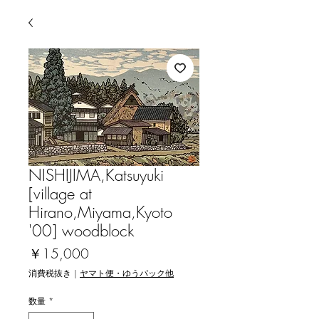
NISHIJIMA,Katsuyuki
[village at
Hirano,Miyama,Kyoto
'00] woodblock
価
￥15,000
格
消費税抜き
|
ヤマト便・ゆうパック他
数量
*