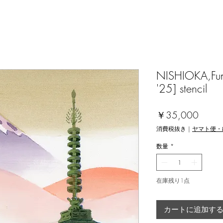
NISHIOKA,Fumi
'25] stencil
価
￥35,000
格
消費税抜き
|
ヤマト便・
数量
*
在庫残り1点
カートに追加す