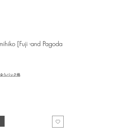
hiko [Fuji -and Pagoda
ゆうパック他
る