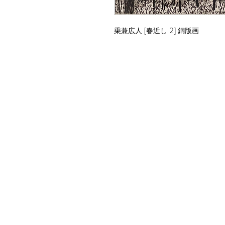
乗兼広人 [春近し 2] 銅版画