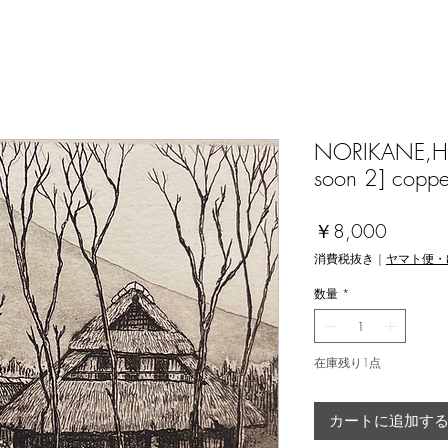
NORIKANE,Hir
soon 2] coppe
価
￥8,000
格
消費税抜き
|
ヤマト便・
数量
*
在庫残り1点
カートに追加す