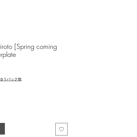
oto [Spring coming
rplate
ゆうパック他
る