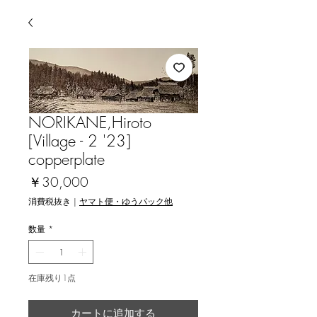
NORIKANE,Hiroto
[Village - 2 '23]
copperplate
価
￥30,000
格
消費税抜き
|
ヤマト便・ゆうパック他
数量
*
在庫残り1点
カートに追加する