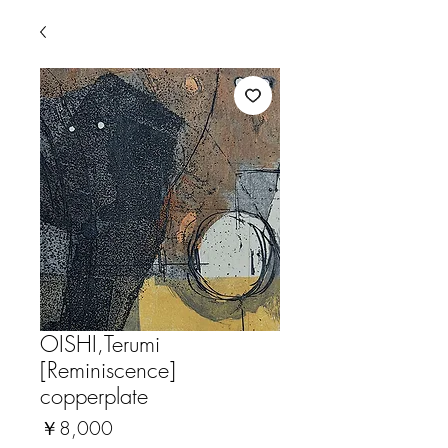
OISHI,Terumi
[Reminiscence]
copperplate
価
￥8,000