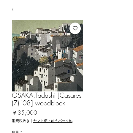
OSAKA,Tadashi [Casares
(7) '08] woodblock
価
￥35,000
格
消費税抜き
|
ヤマト便・ゆうパック他
数量
*