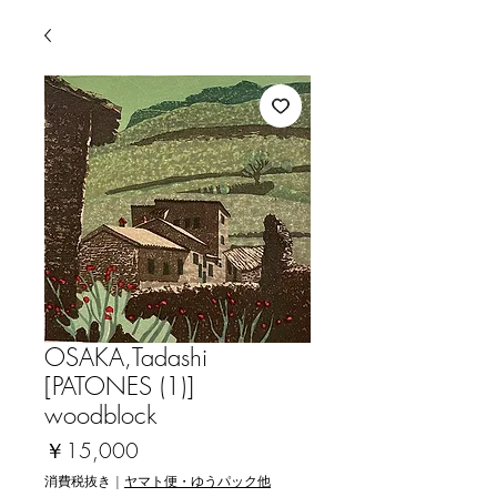
OSAKA,Tadashi
[PATONES (1)]
woodblock
価
￥15,000
格
消費税抜き
|
ヤマト便・ゆうパック他