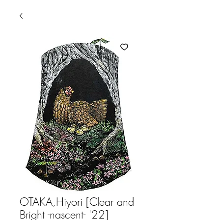
OTAKA,Hiyori [Clear and
Bright -nascent- '22]