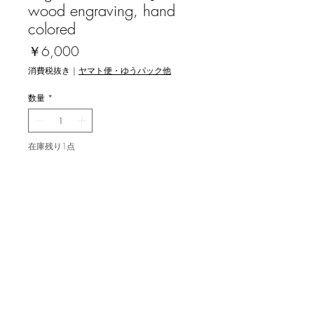
wood engraving, hand
colored
価
￥6,000
格
消費税抜き
|
ヤマト便・ゆうパック他
数量
*
在庫残り1点
カートに追加する
大髙 聖依 [清明-元始-] 木口木版画
image 15.0x8.0cm, ed.24