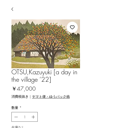
OTSU,Kazuyuki [a day in
the village ‘22]
価
￥47,000
格
消費税抜き
|
ヤマト便・ゆうパック他
数量
*
在庫なし