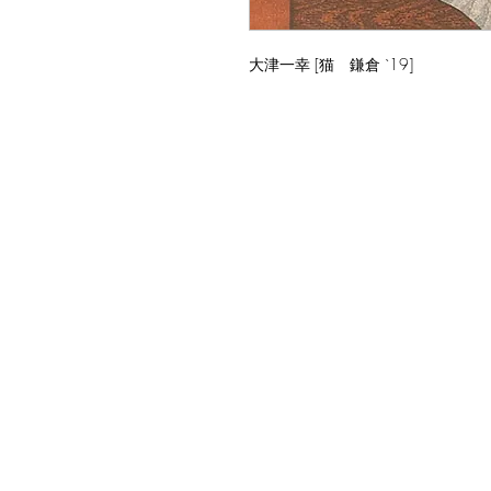
大津一幸 [猫 鎌倉 `19]