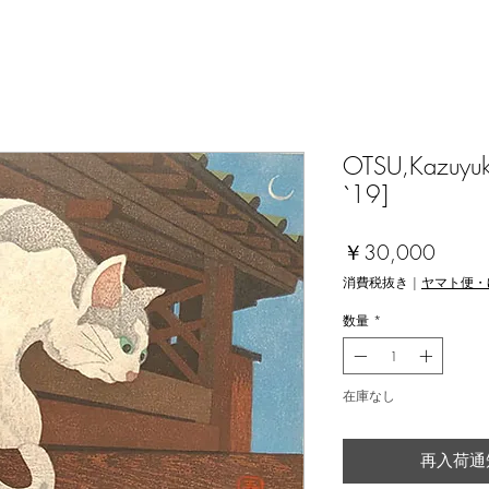
OTSU,Kazuyuki
`19]
価
￥30,000
格
消費税抜き
|
ヤマト便・
数量
*
在庫なし
再入荷通