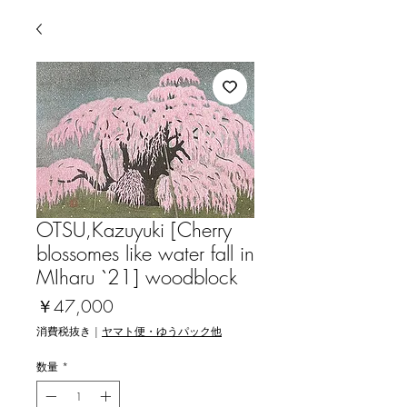
OTSU,Kazuyuki [Cherry
blossomes like water fall in
MIharu `21] woodblock
価
￥47,000
格
消費税抜き
|
ヤマト便・ゆうパック他
数量
*