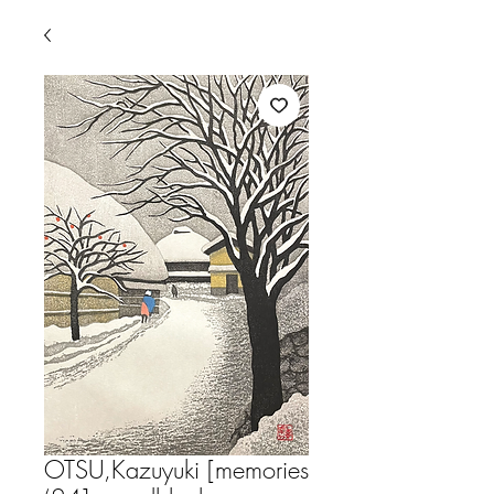
OTSU,Kazuyuki [memories