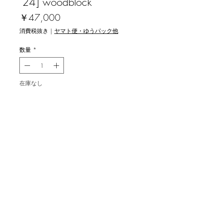
‘24] woodblock
価
￥47,000
格
消費税抜き
|
ヤマト便・ゆうパック他
数量
*
在庫なし
再入荷通知をリクエスト
大津一幸 [想ひ出 `24] 木版画
image size 51.5x36.3cm, ed.50