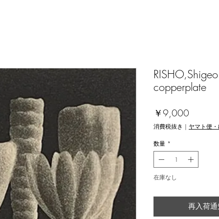
RISHO,Shigeo
copperplate
価
￥9,000
格
消費税抜き
|
ヤマト便・
数量
*
在庫なし
再入荷通