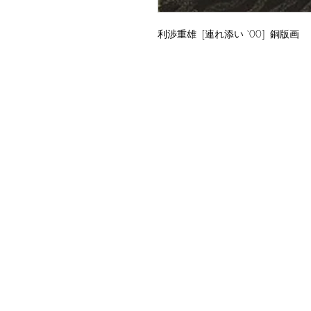
利渉重雄 [連れ添い `00] 銅版画