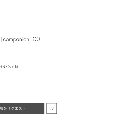
 [companion `00 ]
ゆうパック他
知をリクエスト