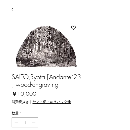
SAITO,Ryota [Andante`23
] wood-engraving
価
￥10,000
格
消費税抜き
|
ヤマト便・ゆうパック他
数量
*