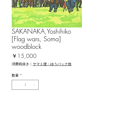
SAKANAKA,Yoshihiko
[Flag wars, Soma]
woodblock
価
￥15,000
格
消費税抜き
|
ヤマト便・ゆうパック他
数量
*
在庫残り1点
カートに追加する
坂中芳彦 [相馬 神旗争奪戦] 木版画