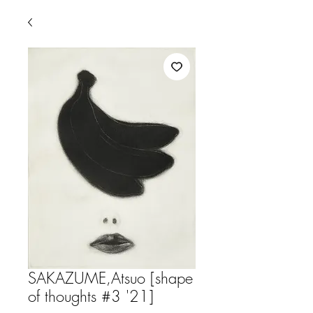
SAKAZUME,Atsuo [shape
of thoughts #3 '21]