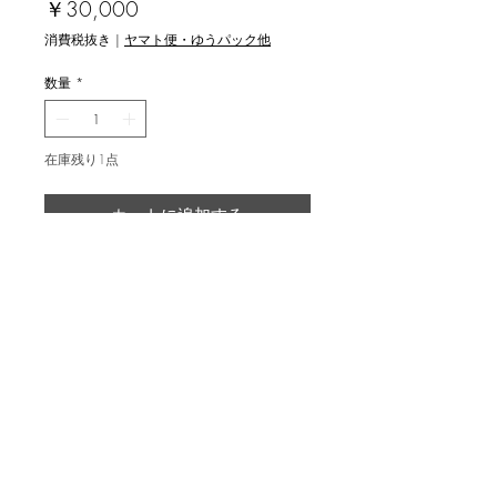
価
￥30,000
格
消費税抜き
|
ヤマト便・ゆうパック他
数量
*
在庫残り1点
カートに追加する
坂爪厚生 [想いのかたち＃3 '21] 銅版
画
mezzotint, ed.35, image 25x18.5cm