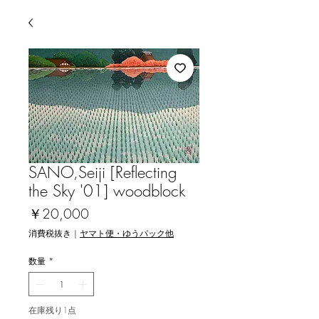
SANO,Seiji [Reflecting
the Sky '01] woodblock
価
￥20,000
格
消費税抜き
|
ヤマト便・ゆうパック他
数量
*
在庫残り1点