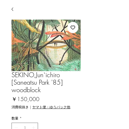
SEKINO,Jun`ichiro
[Saneatsu Park '85]
woodblock
価
￥150,000
格
消費税抜き
|
ヤマト便・ゆうパック他
数量
*