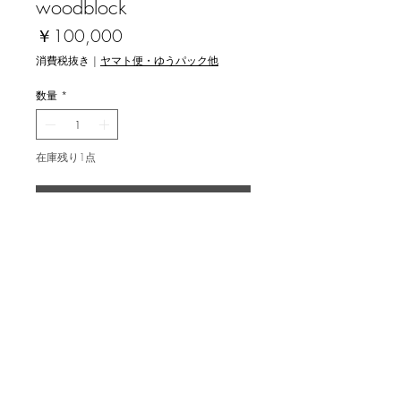
woodblock
価
￥100,000
格
消費税抜き
|
ヤマト便・ゆうパック他
数量
*
在庫残り1点
カートに追加する
関野洋作 [青牡丹とガラス `03] 木版
画
image size 45.9x33.9cm , ed.93