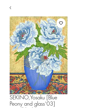
SEKINO,Yosaku [Blue
Peony and glass`03]