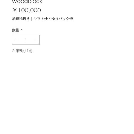
woodblock
価
￥100,000
格
消費税抜き
|
ヤマト便・ゆうパック他
数量
*
在庫残り1点
カートに追加する
関野洋作 [さくらと龍壺] 木版画
2021 ed.50 image 41x31 cm