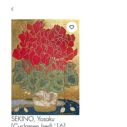
SEKINO, Yosaku
[Cyclamen (red) '16]