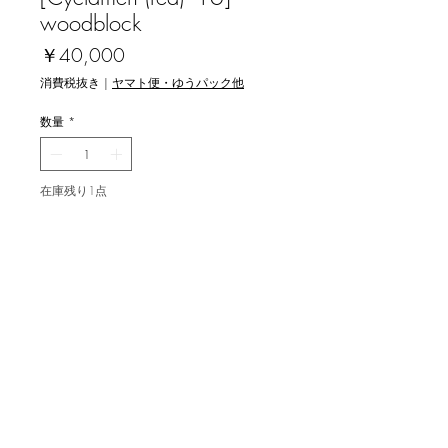
woodblock
価
￥40,000
格
消費税抜き
|
ヤマト便・ゆうパック他
数量
*
在庫残り1点
カートに追加する
関野洋作 [シクラメン (赤) '16] 木版画
image 30x21cm, ed.93