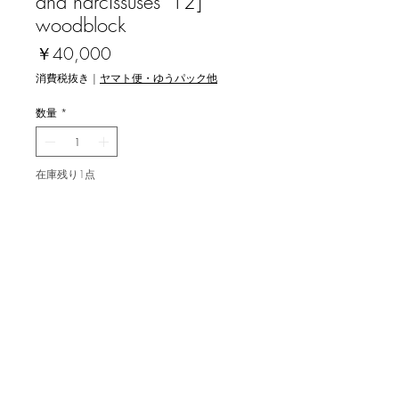
and narcissuses '12]
woodblock
価
￥40,000
格
消費税抜き
|
ヤマト便・ゆうパック他
数量
*
在庫残り1点
カートに追加する
関野洋作 [パンジーと水仙'12] 木版画
image size 30x21cm , ed.93