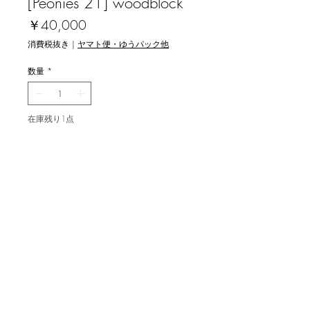
[Peonies`21] woodblock
価
￥40,000
格
消費税抜き
|
ヤマト便・ゆうパック他
数量
*
在庫残り1点
カートに追加する
関野洋作 [芍薬 `21] 木版画
image size 30x21cm , ed.50