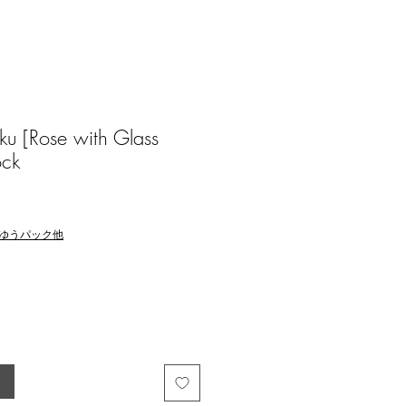
u [Rose with Glass
ock
ゆうパック他
る