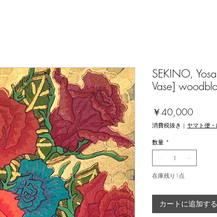
SEKINO, Yosak
Vase] woodbl
価
￥40,000
格
消費税抜き
|
ヤマト便・
数量
*
在庫残り1点
カートに追加す