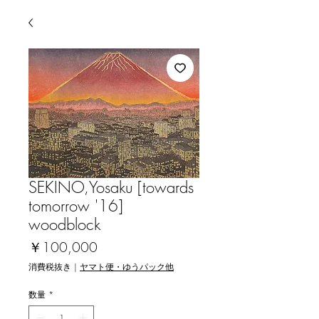
SEKINO,Yosaku [towards
tomorrow '16]
woodblock
価
￥100,000
格
消費税抜き
|
ヤマト便・ゆうパック他
数量
*