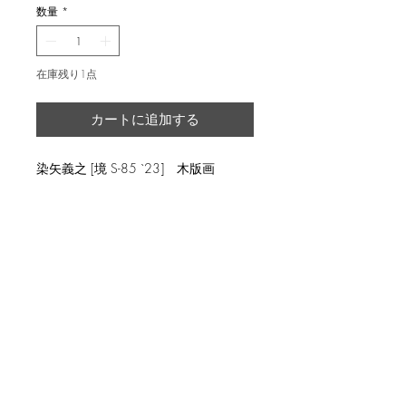
数量
*
在庫残り1点
カートに追加する
染矢義之 [境 S-85 `23] 木版画
返品・返金ポリシー
輸送時の破損等が生じた場合には、返
商品の配送について
品に応じます。
国内外に発送を致します。
image 8.3x8.7cm, ed.20