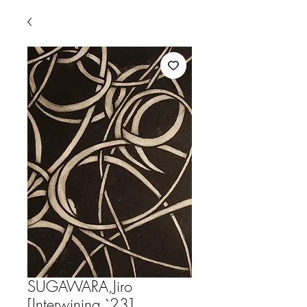
SUGAWARA,Jiro
[Interwining `23]