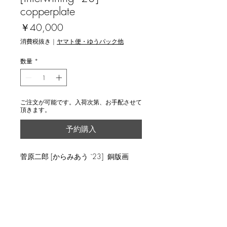
copperplate
価
￥40,000
格
消費税抜き
|
ヤマト便・ゆうパック他
数量
*
ご注文が可能です。入荷次第、お手配させて
頂きます。
予約購入
菅原二郎 [からみあう `23] 銅版画
説明
image 42ｘ29.6cm, ed.10