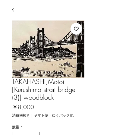
TAKAHASHI,Motoi
[Kurushima strait bridge
(3)] woodblock
価
￥8,000
格
消費税抜き
|
ヤマト便・ゆうパック他
数量
*