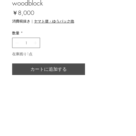
woodblock
価
￥8,000
格
消費税抜き
|
ヤマト便・ゆうパック他
数量
*
在庫残り1点
カートに追加する
髙橋基 [大三島橋 (2)] 木版画
返品・返金ポリシー
輸送時の破損等が生じた場合には、返
商品の配送について
品に応じます。
国内外に発送を致します。
image size 27x20cm, ed.30