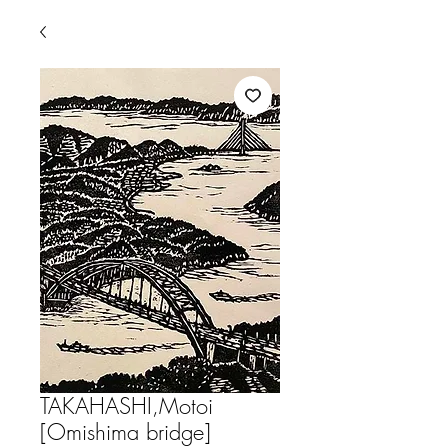
TAKAHASHI,Motoi
[Omishima bridge]