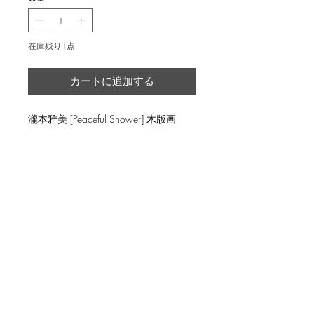
在庫残り1点
カートに追加する
瀧本雅美 [Peaceful Shower] 木版画
返品・返金ポリシー
輸送時の破損等が生じた場合には、返
商品の配送について
品に応じます。
国内外に発送を致します。
image 15.3x17cm, ed.10