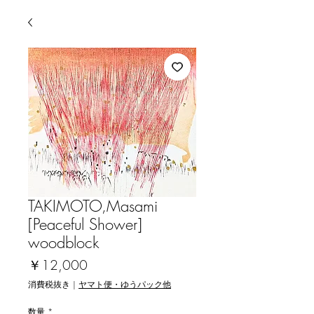
TAKIMOTO,Masami
[Peaceful Shower]
woodblock
価
￥12,000
格
消費税抜き
|
ヤマト便・ゆうパック他
数量
*