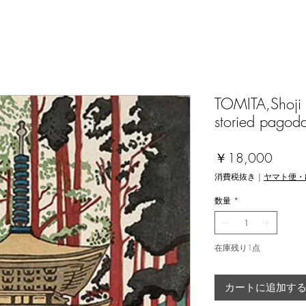
TOMITA,Shoji 
storied pagod
価
￥18,000
格
消費税抜き
|
ヤマト便・
数量
*
在庫残り1点
カートに追加す