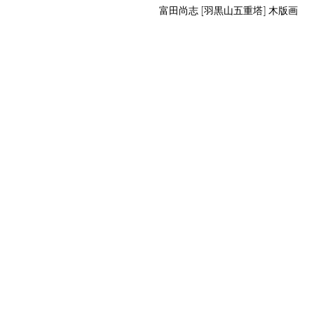
富田尚志 [羽黒山五重塔] 木版画