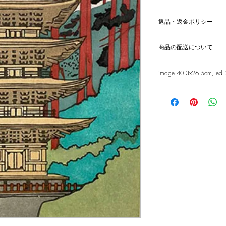
返品・返金ポリシー
輸送時の破損等が生
商品の配送について
国内外に発送を致
image 40.3x26.5cm, ed.