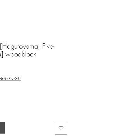
[Haguroyama, Five-
a] woodblock
ゆうパック他
る