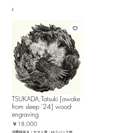
TSUKADA,Tatsuki [awake
from sleep '24] wood-
engraving
価
￥18,000
格
消費税抜き
|
ヤマト便・ゆうパック他