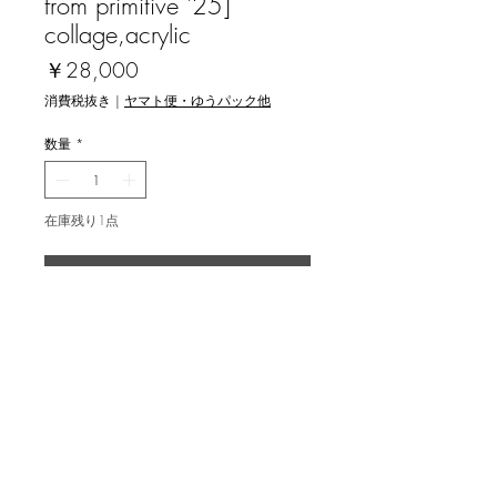
from primitive '25]
collage,acrylic
価
￥28,000
格
消費税抜き
|
ヤマト便・ゆうパック他
数量
*
在庫残り1点
カートに追加する
塚田辰樹 [原始翔来 '25] コラージュ,
アクリル
image size 28.8x20.3cm, mono, with
frame