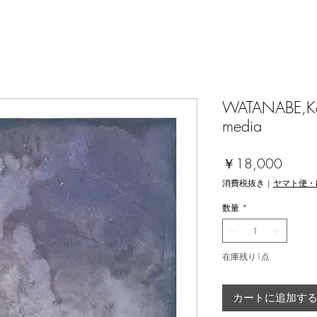
WATANABE,Koic
media
価
￥18,000
格
消費税抜き
|
ヤマト便・
数量
*
在庫残り1点
カートに追加す