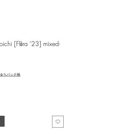
hi [Flōra ‘23] mixed-
ゆうパック他
る