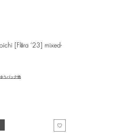
hi [Flōra ‘23] mixed-
ゆうパック他
る