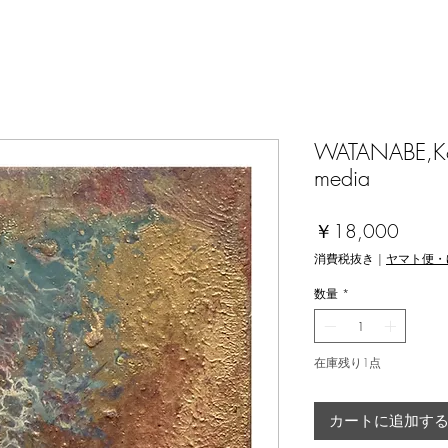
WATANABE,Koic
media
価
￥18,000
格
消費税抜き
|
ヤマト便・
数量
*
在庫残り1点
カートに追加す