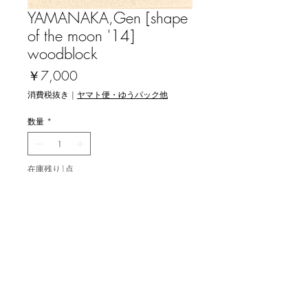
YAMANAKA,Gen [shape
of the moon '14]
woodblock
価
￥7,000
格
消費税抜き
|
ヤマト便・ゆうパック他
数量
*
在庫残り1点
カートに追加する
山中現 [月のかたち '14] 木版画
image 11.5x7.2cm, ed.35