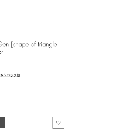
 [shape of triangle
or
ゆうパック他
る