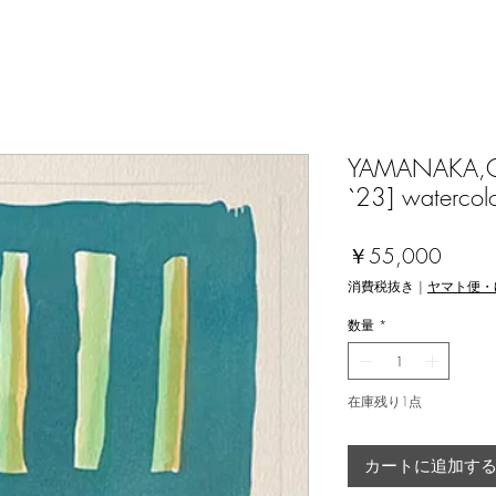
YAMANAKA,Gen
`23] watercol
価
￥55,000
格
消費税抜き
|
ヤマト便・
数量
*
在庫残り1点
カートに追加す