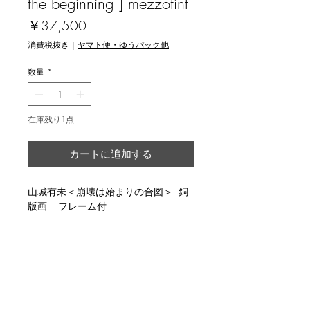
the beginning ] mezzotint
価
￥37,500
格
消費税抜き
|
ヤマト便・ゆうパック他
数量
*
在庫残り1点
カートに追加する
山城有未＜崩壊は始まりの合図＞ 銅
版画 フレーム付
説明
image size 23.7x17.6cm, ed.20, with