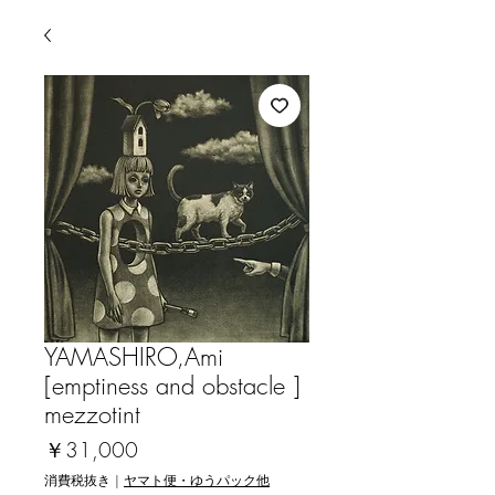
YAMASHIRO,Ami
[emptiness and obstacle ]
mezzotint
価
￥31,000
格
消費税抜き
|
ヤマト便・ゆうパック他