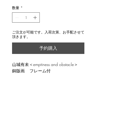
数量
*
ご注文が可能です。入荷次第、お手配させて
頂きます。
予約購入
山城有未＜emptiness and obstacle＞
銅版画 フレーム付
説明
image size 17.6x17.6cm, ed.20, with
返品・返金ポリシー
frame
輸送時の破損等が生じた場合には、返
商品の配送について
品に応じます。