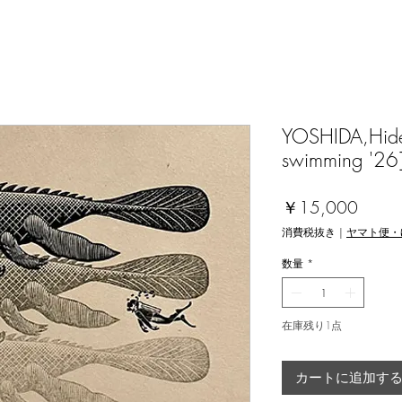
YOSHIDA,Hide
swimming '26
価
￥15,000
格
消費税抜き
|
ヤマト便・
数量
*
在庫残り1点
カートに追加す