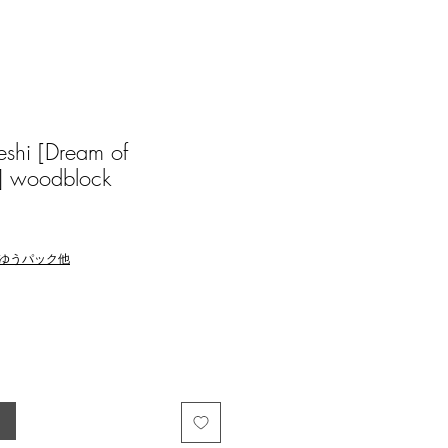
shi [Dream of
] woodblock
ゆうパック他
る