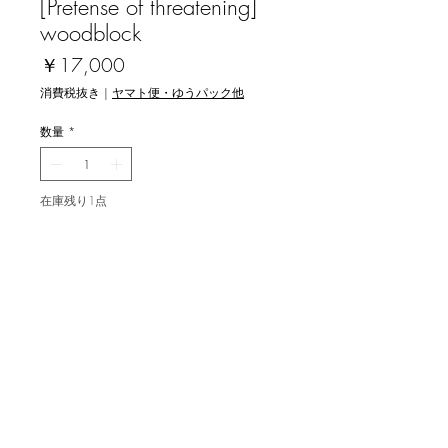
[Pretense of threatening]
woodblock
価
￥17,000
格
消費税抜き
|
ヤマト便・ゆうパック他
数量
*
在庫残り1点
カートに追加する
吉田秀司 [威嚇（のつもり）] 木版画
image size 24.0x16.4cm, ed.15