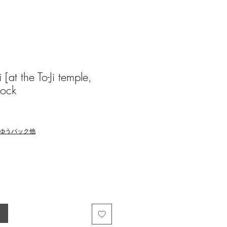
[at the To-Ji temple,
lock
ゆうパック他
る