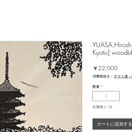
YUASA,Hiroshi 
Kyoto] woodb
価
￥22,000
格
消費税抜き
|
ヤマト便・
数量
*
在庫残り1点
カートに追加す