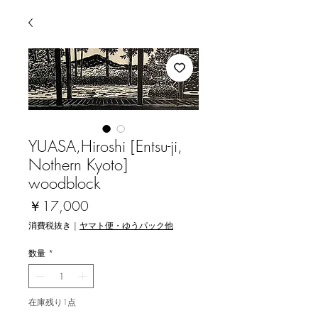
YUASA,Hiroshi [Entsu-ji,
Nothern Kyoto]
woodblock
価
￥17,000
格
消費税抜き
|
ヤマト便・ゆうパック他
数量
*
在庫残り1点