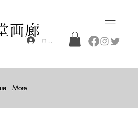
堂画廊
ログイン
ue
More