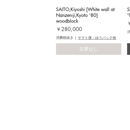
SAITO,Kiyoshi [White wall at
クイックビュー
S
Nanzen-ji,Kyoto ‘80]
‘
woodblock
価格
￥280,000
消費税抜き
|
ヤマト便・ゆうパック他
在庫なし