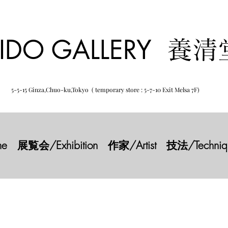
IDO GALLERY
養清
5-5-15 Ginza,Chuo-ku,Tokyo ( temporary store : 5-7-10 Exit Melsa 7F)
e
展覧会/Exhibition
作家/Artist
技法/Techniq