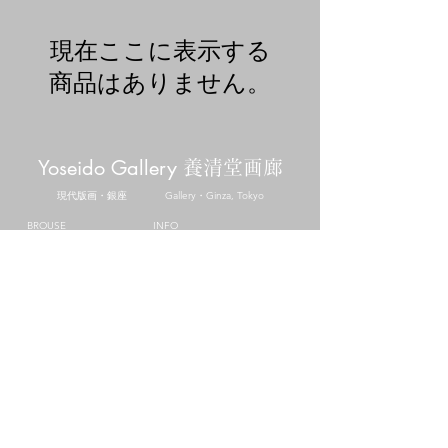
現在ここに表示する
商品はありません。
Yoseido Gallery
養清堂画廊
現代版画・銀座
Gallery・Ginza, Tokyo
BROUSE
INFO
作家 / Artist
​当画廊について / About
テーマ / Theme
​アクセス / Access
​カラー / Color
​技法 / Technique
CONTACT
​Business hours
info@yoseido.com
11:00 - 18:00
+81-3-3571-1312
closed : Sunday and Holiday