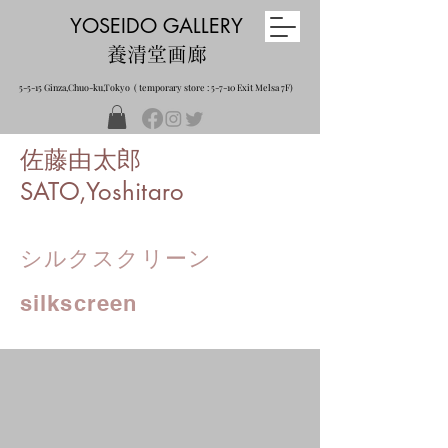
YOSEIDO GALLERY
養清堂画廊
5-5-15 Ginza,Chuo-ku,Tokyo ( temporary store : 5-7-10 Exit Melsa 7F)
佐藤由太郎
SATO,Yoshitaro
シルクスクリーン
silkscreen