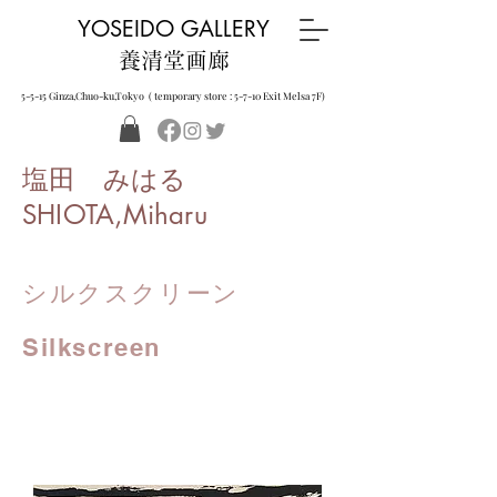
YOSEIDO GALLERY
養清堂画廊
5-5-15 Ginza,Chuo-ku,Tokyo ( temporary store : 5-7-10 Exit Melsa 7F)
塩田 みはる
SHIOTA,Miharu
シルクスクリーン
Silkscreen