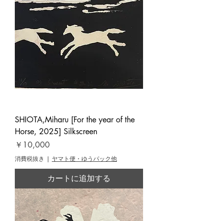
SHIOTA,Miharu [For the year of the
Horse, 2025] Silkscreen
価格
￥10,000
消費税抜き
|
ヤマト便・ゆうパック他
カートに追加する