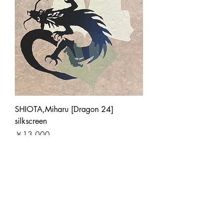
SHIOTA,Miharu [Dragon 24]
silkscreen
価格
￥13,000
消費税抜き
|
ヤマト便・ゆうパック他
カートに追加する
Yoseido Gallery
養清堂画廊
現代版画・銀座
Gallery・Ginza, Tokyo