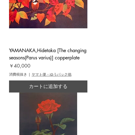
YAMANAKA,Hidetaka [The changing
seasons(Parus varius)] copperplate
価格
￥40,000
消費税抜き
|
ヤマト便・ゆうパック他
カートに追加する