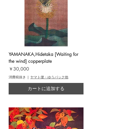
YAMANAKA,Hidetaka [Waiting for
the wind] copperplate
価格
￥30,000
消費税抜き
|
ヤマト便・ゆうパック他
カートに追加する