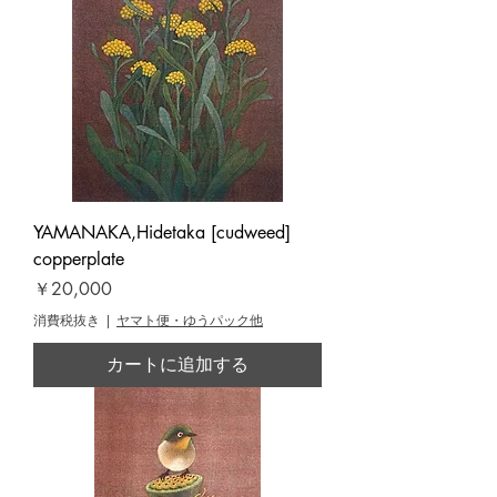
YAMANAKA,Hidetaka [cudweed]
copperplate
価格
￥20,000
消費税抜き
|
ヤマト便・ゆうパック他
カートに追加する