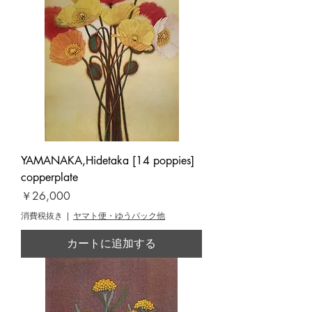
YAMANAKA,Hidetaka [14 poppies]
copperplate
価格
￥26,000
消費税抜き
|
ヤマト便・ゆうパック他
カートに追加する