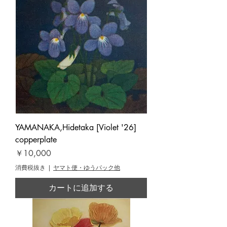
YAMANAKA,Hidetaka [Violet '26]
copperplate
価格
￥10,000
消費税抜き
|
ヤマト便・ゆうパック他
カートに追加する