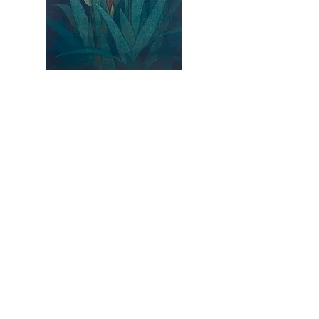
YAMANAKA,Hidetaka [ICHIHATSU -
Roof iris '24] copperplate
価格
￥36,000
消費税抜き
|
ヤマト便・ゆうパック他
カートに追加する