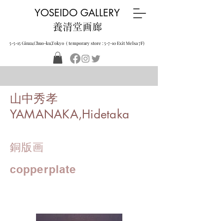
YOSEIDO GALLERY
養清堂画廊
5-5-15 Ginza,Chuo-ku,Tokyo ( temporary store : 5-7-10 Exit Melsa 7F)
山中秀孝
YAMANAKA,Hidetaka
銅版画
copperplate