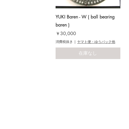
クイックビュー
YUKI Baren - W ( ball bearing
baren )
価格
￥30,000
消費税抜き
|
ヤマト便・ゆうパック他
在庫なし