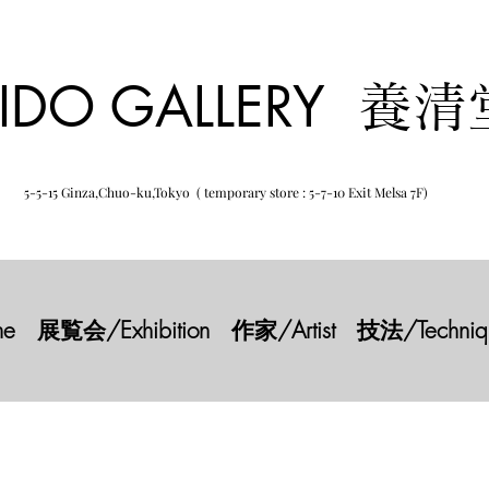
IDO GALLERY
養清
5-5-15 Ginza,Chuo-ku,Tokyo ( temporary store : 5-7-10 Exit Melsa 7F)
e
展覧会/Exhibition
作家/Artist
技法/Techniq