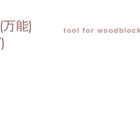
(万能)
tool for woodblock
)