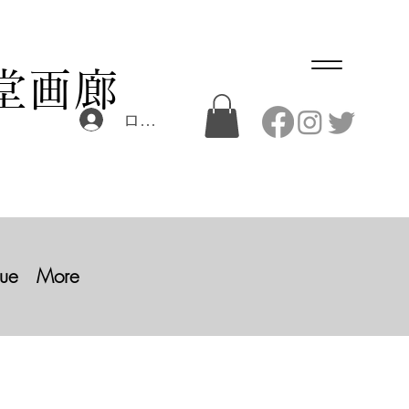
堂画廊
ログイン
ue
More