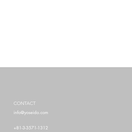
CONTACT
info@yoseido.com
+81-3-3571-1312