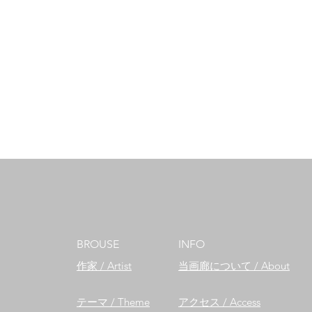
BROUSE
INFO
作家 / Artist
​当画廊について / About
テーマ / Theme
​アクセス / Access