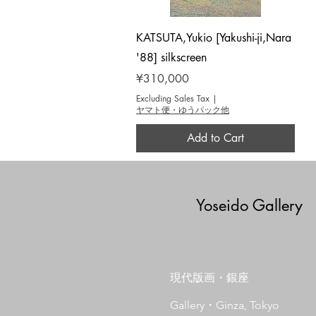
Quick View
KATSUTA,Yukio [Yakushi-ji,Nara
'88] silkscreen
Price
¥310,000
Excluding Sales Tax
|
ヤマト便・ゆうパック他
Add to Cart
Yoseido Gallery
現代版画・銀座
Gallery・Ginza, Tokyo