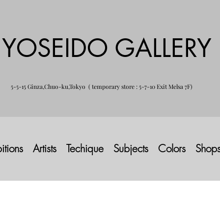
YOSEIDO GALLERY
5-5-15 Ginza,Chuo-ku,Tokyo ( temporary store : 5-7-10 Exit Melsa 7F)
itions
Artists
Techique
Subjects
Colors
Shop