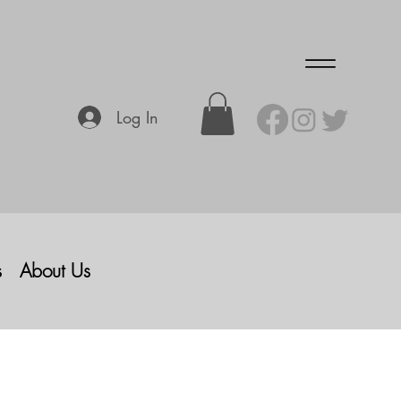
Log In
s
About Us