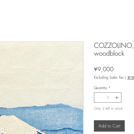
COZZOLINO,Ma
woodblock
Price
¥9,000
Excluding Sales Tax
|
ヤ
Quantity
*
Only 2 left in stock
Add to Cart